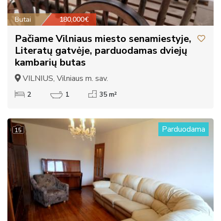
Butai
180,000€
Pačiame Vilniaus miesto senamiestyje,
Literatų gatvėje, parduodamas dviejų
kambarių butas
VILNIUS, Vilniaus m. sav.
2
1
35 m²
Parduodama
15