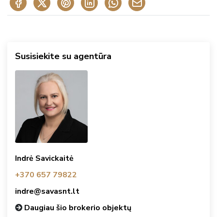
Susisiekite su agentūra
Indrė Savickaitė
+370 657 79822
indre@savasnt.lt
Daugiau šio brokerio objektų