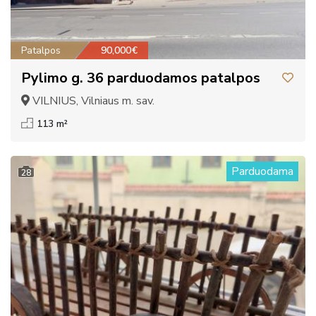
Patalpos
90,000€
Pylimo g. 36 parduodamos patalpos
VILNIUS, Vilniaus m. sav.
113 m²
Parduodama
28