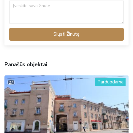
Siųsti Žinutę
Panašūs objektai
Parduodama
27