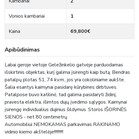
Kambariai
2
Vonios kambariai
1
Kaina
69,800€
Apibūdinimas
Labai geroje vietoje Geležinkelio gatvėje parduodamas
išskirtinis objektas, kurį galima įsirengti kaip butą. Bendras
patalpų plotas 51, 74 kv.m., jos yra cokoliniame aukšte.
Šalia esantys kaimynai pasidarę kūrybines dirbtuves.
Patalpose buvo katilinė, tad galima pasidaryti židinį,
pravesta elektra, išimtos dujų įvedimo sąlygos. Kaimynai
įsirengę individualius dujinius šildymus. Storos IŠORINĖS
SIENOS - net 80 centimetrų.
Automobiliui NEMOKAMAS parkavimas RAKINAMO
vidinio kiemo akštelėje!!!!!!!!!!