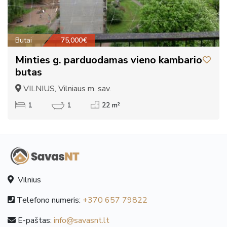
Butai
75,000€
Minties g. parduodamas vieno kambario
butas
VILNIUS, Vilniaus m. sav.
1
1
22 m²
Vilnius
Telefono numeris:
+370 657 79822
E-paštas:
info@savasnt.lt