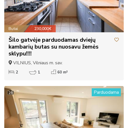
Butai
230,000€
Šilo gatvėje parduodamas dviejų
kambarių butas su nuosavu žemės
sklypu!!!!
VILNIUS, Vilniaus m. sav.
2
1
60 m²
Parduodama
28