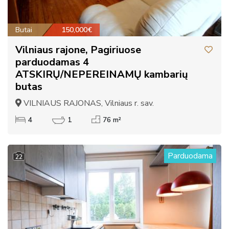
Butai
150,000€
Vilniaus rajone, Pagiriuose
parduodamas 4
ATSKIRŲ/NEPEREINAMŲ kambarių
butas
VILNIAUS RAJONAS, Vilniaus r. sav.
4
1
76 m²
Parduodama
22