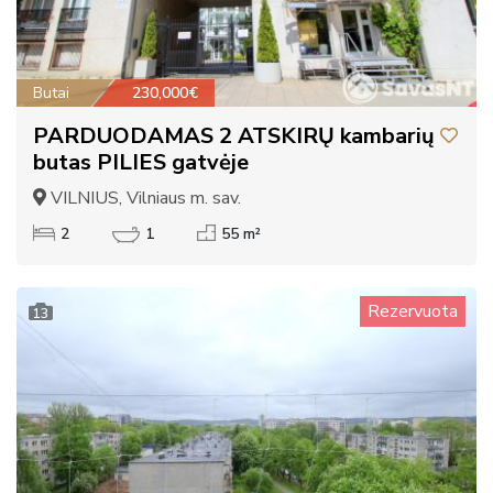
Butai
230,000€
PARDUODAMAS 2 ATSKIRŲ kambarių
butas PILIES gatvėje
VILNIUS, Vilniaus m. sav.
2
1
55 m²
Rezervuota
13