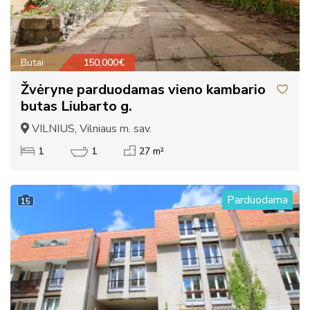
Butai
150,000€
Žvėryne parduodamas vieno kambario
butas Liubarto g.
VILNIUS, Vilniaus m. sav.
1
1
27 m²
Parduodama
15