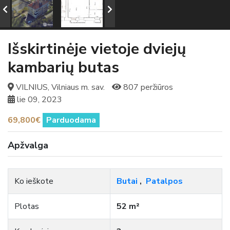
Išskirtinėje vietoje dviejų
kambarių butas
VILNIUS, Vilniaus m. sav.
807 peržiūros
lie 09, 2023
69,800€
Parduodama
Apžvalga
Ko ieškote
Butai
,
Patalpos
Plotas
52 m²