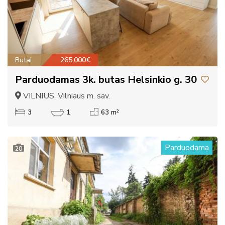
Butai
265,000€
Parduodamas 3k. butas Helsinkio g. 30
VILNIUS, Vilniaus m. sav.
3
1
63 m²
Parduodama
20