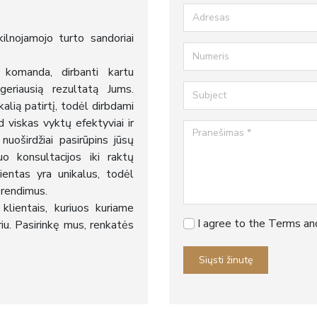
Adresas
lnojamojo turto sandoriai
Numeris
 komanda, dirbanti kartu
eriausią rezultatą Jums.
Subject
alią patirtį, todėl dirbdami
d viskas vyktų efektyviai ir
Turinys
nuoširdžiai pasirūpins jūsų
uo konsultacijos iki raktų
entas yra unikalus, todėl
sprendimus.
 klientais, kuriuos kuriame
I agree to the Terms an
riu. Pasirinkę mus, renkatės
Siųsti žinutę