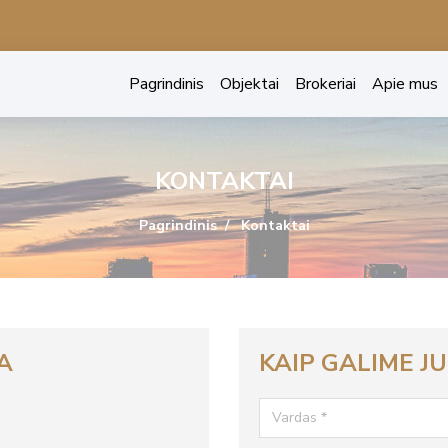
Pagrindinis
Objektai
Brokeriai
Apie mus
KONTAKTAI
Pagrindinis
Kontaktai
A
KAIP GALIME J
Vardas