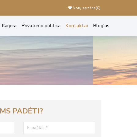
Norų sąrašas(
0
)
Karjera
Privatumo politika
Kontaktai
Blog'as
UMS PADĖTI?
E-paštas