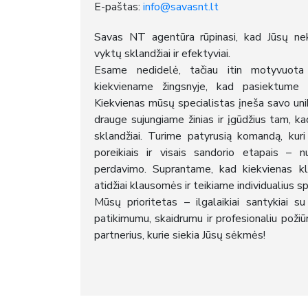
E-paštas:
info@savasnt.lt
Savas NT agentūra rūpinasi, kad Jūsų neki
vyktų sklandžiai ir efektyviai.
Esame nedidelė, tačiau itin motyvuota
kiekviename žingsnyje, kad pasiektume g
Kiekvienas mūsų specialistas įneša savo unik
drauge sujungiame žinias ir įgūdžius tam, ka
sklandžiai. Turime patyrusią komandą, kuri 
poreikiais ir visais sandorio etapais – n
perdavimo. Suprantame, kad kiekvienas kli
atidžiai klausomės ir teikiame individualius 
Mūsų prioritetas – ilgalaikiai santykiai su
patikimumu, skaidrumu ir profesionaliu požiū
partnerius, kurie siekia Jūsų sėkmės!